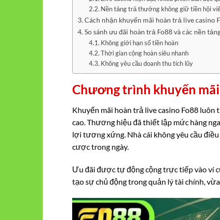
Nền tảng trả thưởng không giữ tiền hội vi
Cách nhận khuyến mãi hoàn trả live casino 
So sánh ưu đãi hoàn trả Fo88 và các nền tản
Không giới hạn số tiền hoàn
Thời gian cộng hoàn siêu nhanh
Không yêu cầu doanh thu tích lũy
Chương trình khuyến mãi 
Khuyến mãi hoàn trả live casino Fo88 luôn t
cao. Thương hiệu đã thiết lập mức hàng ng
lợi tương xứng. Nhà cái không yêu cầu điều
cược trong ngày.
Ưu đãi được tự động cộng trực tiếp vào ví 
tạo sự chủ động trong quản lý tài chính, vừa