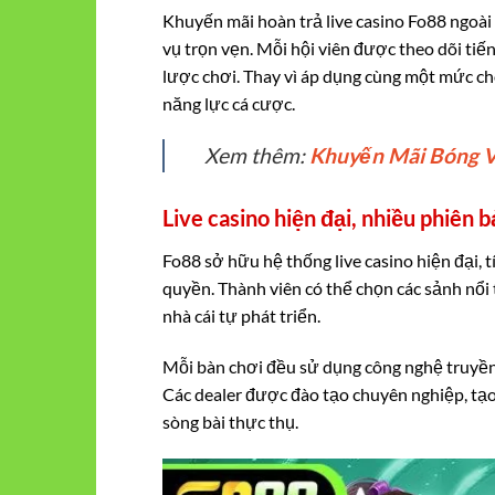
Khuyến mãi hoàn trả live casino Fo88 ngoài 
vụ trọn vẹn. Mỗi hội viên được theo dõi tiế
lược chơi. Thay vì áp dụng cùng một mức ch
năng lực cá cược.
Xem thêm:
Khuyến Mãi Bóng 
Live casino hiện đại, nhiều phiên 
Fo88 sở hữu hệ thống live casino hiện đại,
quyền. Thành viên có thể chọn các sảnh nổi
nhà cái tự phát triển.
Mỗi bàn chơi đều sử dụng công nghệ truyền 
Các dealer được đào tạo chuyên nghiệp, tạo
sòng bài thực thụ.