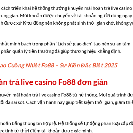
g cách triển khai hệ thống thưởng khuyến mãi hoàn trả live casino
 trung gian. Mỗi khoản được chuyển về tài khoản người dùng ngay
rình được xử lý tự động nên không phát sinh thời gian chờ, không y
nhật minh bạch trong phần “Lịch sử giao dịch” tạo nên sự an tâm
ng phần quản lý tiền thưởng đã giúp thương hiệu khẳng định.
ao Cuồng Nhiệt Fo88 – Sự Kiện Đặc Biệt 2025
n trả live casino Fo88 đơn giản
huyến mãi hoàn trả live casino Fo88 từ hệ thống. Mọi quá trình đ
ối đa sai sót. Cách vận hành này giúp tiết kiệm thời gian, giảm thi
khoản bằng thông tin hợp lệ. Hệ thống sẽ tự động phân loại cấp đ
c tính từ thời điểm tài khoản được xác minh.