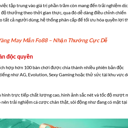
việc tập trung vào giá trị phần trăm còn mang đến trải nghiệm dị
n độ thưởng theo thời gian thực, qua đó dễ dàng điều chỉnh chiến
o tất cả người dùng, hệ thống phân cấp để tối ưu hóa quyền lợi t
Vàng May Mắn Fo88 – Nhận Thưởng Cực Dễ
bản độc quyền
 tích hợp hơn 100 bàn chơi được chia thành nhiều phiên bản độc
 tiếng như AG, Evolution, Sexy Gaming hoặc thử sức tại khu vực d
hình trực tiếp chất lượng cao, hình ảnh sắc nét và tốc độ mượt 
 nên trải nghiệm cá cược chân thật, sôi động như đang có mặt tại