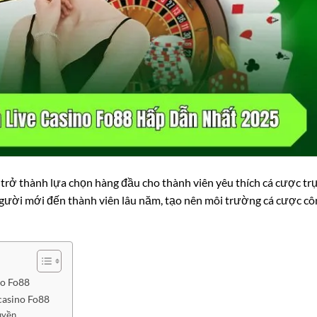
trở thành lựa chọn hàng đầu cho thành viên yêu thích cá cược tr
 người mới đến thành viên lâu năm, tạo nên môi trường cá cược cô
no Fo88
casino Fo88
quyền