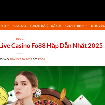
 HŨ
CASINO
GAME BÀI
ĐÁ GÀ
GIỚI THIỆU
KHUYẾN
BLOG
Live Casino Fo88 Hấp Dẫn Nhất 2025
NG VÀO
THÁNG 7 28, 2025
BỞI
FO88