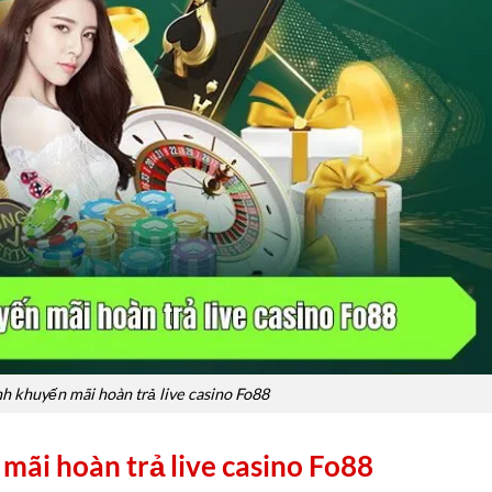
h khuyến mãi hoàn trả live casino Fo88
mãi hoàn trả live casino Fo88