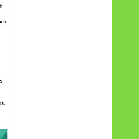
ch
heo
o
mà.