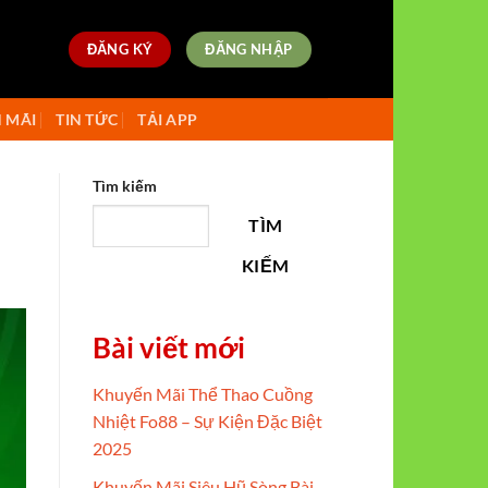
ĐĂNG KÝ
ĐĂNG NHẬP
 MÃI
TIN TỨC
TẢI APP
Tìm kiếm
TÌM
KIẾM
Bài viết mới
Khuyến Mãi Thể Thao Cuồng
Nhiệt Fo88 – Sự Kiện Đặc Biệt
2025
Khuyến Mãi Siêu Hũ Sòng Bài