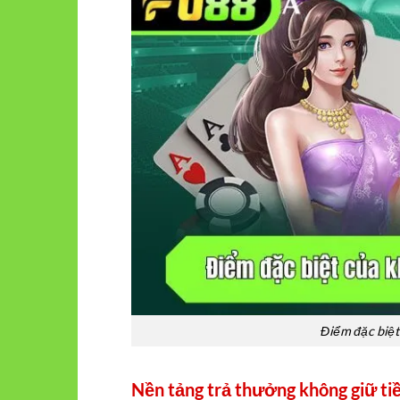
Điểm đặc biệt
Nền tảng trả thưởng không giữ tiề