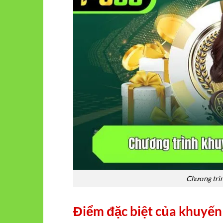
Chương trìn
Điểm đặc biệt của khuyến 