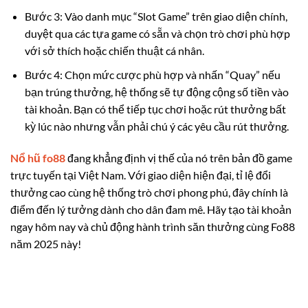
Bước 3: Vào danh mục “Slot Game” trên giao diện chính,
duyệt qua các tựa game có sẵn và chọn trò chơi phù hợp
với sở thích hoặc chiến thuật cá nhân.
Bước 4: Chọn mức cược phù hợp và nhấn “Quay” nếu
bạn trúng thưởng, hệ thống sẽ tự động cộng số tiền vào
tài khoản. Bạn có thể tiếp tục chơi hoặc rút thưởng bất
kỳ lúc nào nhưng vẫn phải chú ý các yêu cầu rút thưởng.
Nổ hũ fo88
đang khẳng định vị thế của nó trên bản đồ game
trực tuyến tại Việt Nam. Với giao diện hiện đại, tỉ lệ đổi
thưởng cao cùng hệ thống trò chơi phong phú, đây chính là
điểm đến lý tưởng dành cho dân đam mê. Hãy tạo tài khoản
ngay hôm nay và chủ động hành trình săn thưởng cùng Fo88
năm 2025 này!