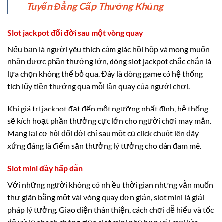
Tuyến Đẳng Cấp Thưởng Khủng
Slot jackpot đổi đời sau một vòng quay
Nếu bạn là người yêu thích cảm giác hồi hộp và mong muốn
nhận được phần thưởng lớn, dòng slot jackpot chắc chắn là
lựa chọn không thể bỏ qua. Đây là dòng game có hệ thống
tích lũy tiền thưởng qua mỗi lần quay của người chơi.
Khi giá trị jackpot đạt đến một ngưỡng nhất định, hệ thống
sẽ kích hoạt phần thưởng cực lớn cho người chơi may mắn.
Mang lại cơ hội đổi đời chỉ sau một cú click chuột lên đây
xứng đáng là điểm săn thưởng lý tưởng cho dân đam mê.
Slot mini đầy hấp dẫn
Với những người không có nhiều thời gian nhưng vẫn muốn
thư giãn bằng một vài vòng quay đơn giản, slot mini là giải
pháp lý tưởng. Giao diện thân thiện, cách chơi dễ hiểu và tốc
độ xử lý nhanh chóng giúp slot mini phù hợp với mọi lứa