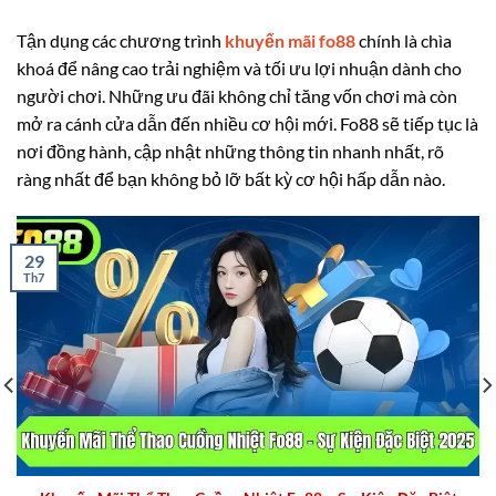
Tận dụng các chương trình
khuyến mãi fo88
chính là chìa
khoá để nâng cao trải nghiệm và tối ưu lợi nhuận dành cho
người chơi. Những ưu đãi không chỉ tăng vốn chơi mà còn
mở ra cánh cửa dẫn đến nhiều cơ hội mới. Fo88 sẽ tiếp tục là
nơi đồng hành, cập nhật những thông tin nhanh nhất, rõ
ràng nhất để bạn không bỏ lỡ bất kỳ cơ hội hấp dẫn nào.
29
Th7