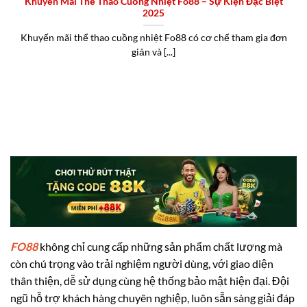
Khuyến Mãi Thể Thao Cuồng Nhiệt Fo88 – Sự Kiện Đặc Biệt
2025
Khuyến mãi thể thao cuồng nhiệt Fo88 có cơ chế tham gia đơn
giản và [...]
FO88
không chỉ cung cấp những sản phẩm chất lượng mà
còn chú trọng vào trải nghiệm người dùng, với giao diện
thân thiện, dễ sử dụng cùng hệ thống bảo mật hiện đại. Đội
ngũ hỗ trợ khách hàng chuyên nghiệp, luôn sẵn sàng giải đáp