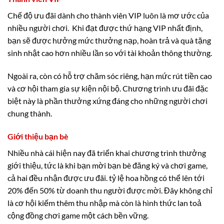
Chế độ ưu đãi dành cho thành viên VIP luôn là mơ ước của
nhiều người chơi. Khi đạt được thứ hạng VIP nhất định,
bạn sẽ được hưởng mức thưởng nạp, hoàn trả và quà tặng
sinh nhật cao hơn nhiều lần so với tài khoản thông thường.
Ngoài ra, còn có hỗ trợ chăm sóc riêng, hạn mức rút tiền cao
và cơ hội tham gia sự kiện nội bộ. Chương trình ưu đãi đặc
biệt này là phần thưởng xứng đáng cho những người chơi
chung thành.
Giới thiệu bạn bè
Nhiều nhà cái hiện nay đã triển khai chương trình thưởng
giới thiệu, tức là khi bạn mời bạn bè đăng ký và chơi game,
cả hai đều nhận được ưu đãi. tỷ lệ hoa hồng có thể lên tới
20% đến 50% từ doanh thu người được mời. Đây không chỉ
là cơ hội kiếm thêm thu nhập mà còn là hình thức lan toả
cộng đồng chơi game một cách bền vững.