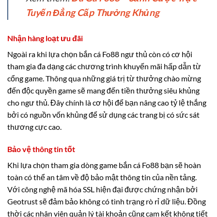
Tuyến Đẳng Cấp Thưởng Khủng
Nhận hàng loạt ưu đãi
Ngoài ra khi lựa chọn bắn cá Fo88 ngư thủ còn có cơ hội
tham gia đa dạng các chương trình khuyến mãi hấp dẫn từ
cổng game. Thông qua những giá trị từ thưởng chào mừng
đến độc quyền game sẽ mang đến tiền thưởng siêu khủng
cho ngư thủ. Đây chính là cơ hội để bạn nâng cao tỷ lệ thắng
bởi có nguồn vốn khủng để sử dụng các trang bị có sức sát
thương cực cao.
Bảo vệ thông tin tốt
Khi lựa chọn tham gia dòng game bắn cá Fo88 bạn sẽ hoàn
toàn có thể an tâm về độ bảo mật thông tin của nền tảng.
Với công nghệ mã hóa SSL hiện đại được chứng nhận bởi
Geotrust sẽ đảm bảo không có tình trạng rò rỉ dữ liệu. Đồng
thời các nhân viên quản lý tài khoản cũng cam kết không tiết