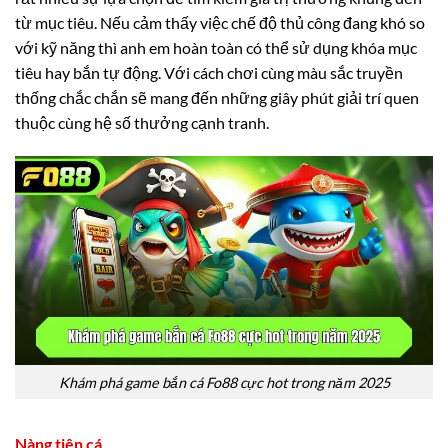
từ mục tiêu. Nếu cảm thấy việc chế độ thủ công đang khó so
với kỹ năng thì anh em hoàn toàn có thể sử dụng khóa mục
tiêu hay bắn tự động. Với cách chơi cùng màu sắc truyền
thống chắc chắn sẽ mang đến những giây phút giải trí quen
thuộc cùng hệ số thưởng cạnh tranh.
Khám phá game bắn cá Fo88 cực hot trong năm 2025
Nàng tiên cá