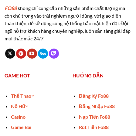
FO88
không chỉ cung cấp những sản phẩm chất lượng mà
còn chú trọng vào trải nghiệm người dùng, với giao diện
thân thiện, dễ sử dụng cùng hệ thống bảo mật hiện đại. Đội
ngũ hỗ trợ khách hàng chuyên nghiệp, luôn sẵn sàng giải đáp
mọi thắc mắc 24/7.
GAME HOT
HƯỚNG DẪN
Thể Thao
Đăng Ký Fo88
Nổ Hũ
Đăng Nhập Fo88
Casino
Nạp Tiền Fo88
Game Bài
Rút Tiền Fo88