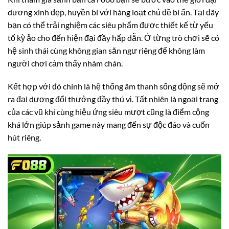
dương xinh đẹp, huyền bí với hàng loạt chủ đề bí ẩn. Tại đây
bạn có thể trải nghiệm các siêu phẩm được thiết kế từ yếu
tố kỳ ảo cho đến hiện đại đầy hấp dẫn. Ở từng trò chơi sẽ có
hệ sinh thái cùng không gian săn ngư riêng để không làm
người chơi cảm thấy nhàm chán.
Kết hợp với đó chính là hệ thống âm thanh sống động sẽ mở
ra đại dương đổi thưởng đầy thú vị. Tất nhiên là ngoại trang
của các vũ khí cùng hiệu ứng siêu mượt cũng là điểm cộng
khá lớn giúp sảnh game này mang đến sự độc đáo và cuốn
hút riêng.