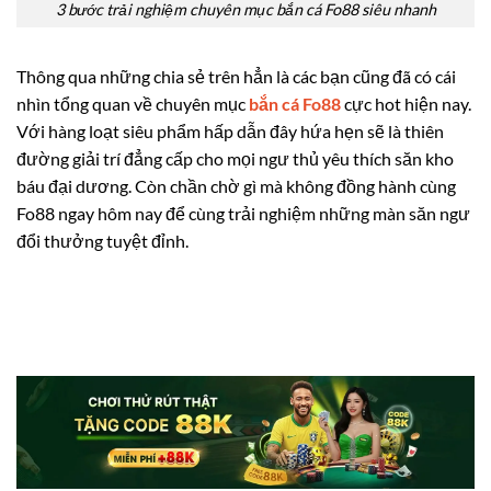
3 bước trải nghiệm chuyên mục bắn cá Fo88 siêu nhanh
Thông qua những chia sẻ trên hẳn là các bạn cũng đã có cái
nhìn tổng quan về chuyên mục
bắn cá Fo88
cực hot hiện nay.
Với hàng loạt siêu phẩm hấp dẫn đây hứa hẹn sẽ là thiên
đường giải trí đẳng cấp cho mọi ngư thủ yêu thích săn kho
báu đại dương. Còn chần chờ gì mà không đồng hành cùng
Fo88 ngay hôm nay để cùng trải nghiệm những màn săn ngư
đổi thưởng tuyệt đỉnh.