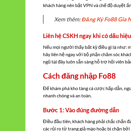
khách hàng nên bật VPN và chế độ duyệt ẩ
Xem thêm:
Đăng Ký Fo88 Gia 
Liên hệ CSKH ngay khi có dấu hiệ
Nếu mọi người thấy bất kỳ điều gì lạ như: 
hãy liên hệ ngay với bộ phận chăm sóc khách 
ngũ tại đây luôn sẵn sàng hỗ trợ hội viên b
Cách đăng nhập Fo88
Để khám phá kho tàng cá cược hấp dẫn, ngườ
nhanh chóng và an toàn.
Bước 1: Vào đúng đường dẫn
Điều đầu tiên, khách hàng phải chắc chắn đa
các rủi ro từ trang giả mạo hoặc bị chặn bở