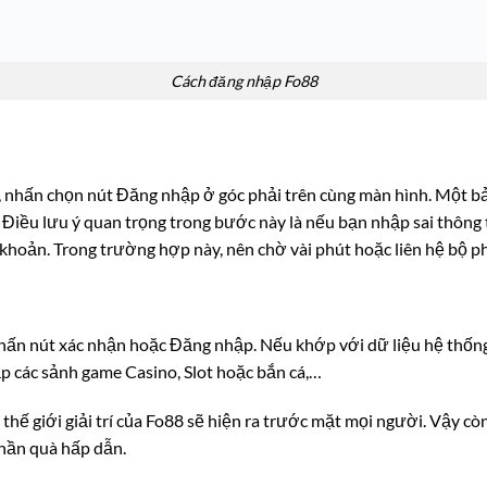
Cách đăng nhập Fo88
p, nhấn chọn nút Đăng nhập ở góc phải trên cùng màn hình. Một b
Điều lưu ý quan trọng trong bước này là nếu bạn nhập sai thông ti
 khoản. Trong trường hợp này, nên chờ vài phút hoặc liên hệ bộ
 nhấn nút xác nhận hoặc Đăng nhập. Nếu khớp với dữ liệu hệ thố
ập các sảnh game Casino, Slot hoặc bắn cá,…
ả thế giới giải trí của Fo88 sẽ hiện ra trước mặt mọi người. Vậy c
phần quà hấp dẫn.