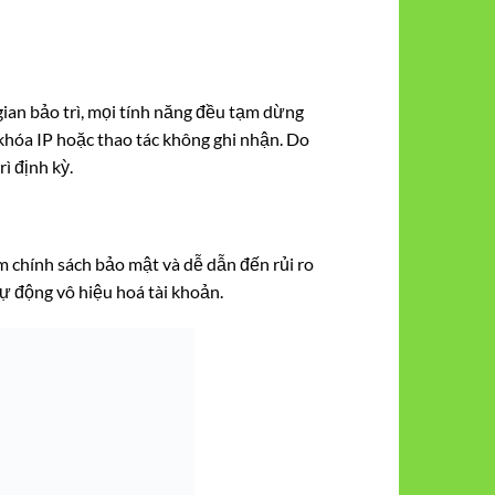
ian bảo trì, mọi tính năng đều tạm dừng
 khóa IP hoặc thao tác không ghi nhận. Do
rì định kỳ.
m chính sách bảo mật và dễ dẫn đến rủi ro
 tự động vô hiệu hoá tài khoản.