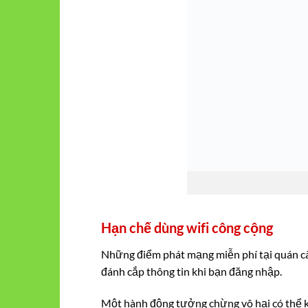
Hạn chế dùng wifi công cộng
Những điểm phát mạng miễn phí tại quán cà 
đánh cắp thông tin khi bạn đăng nhập.
Một hành động tưởng chừng vô hại có thể k