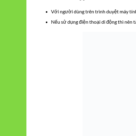
Với người dùng trên trình duyệt máy tính
Nếu sử dụng điện thoại di động thì nên t