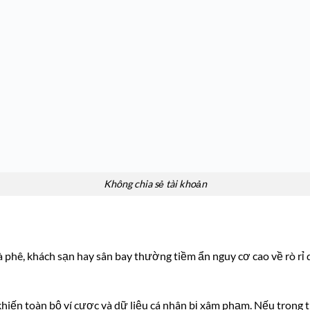
Không chia sẻ tài khoản
phê, khách sạn hay sân bay thường tiềm ẩn nguy cơ cao về rò rỉ d
hiến toàn bộ ví cược và dữ liệu cá nhân bị xâm phạm. Nếu trong 