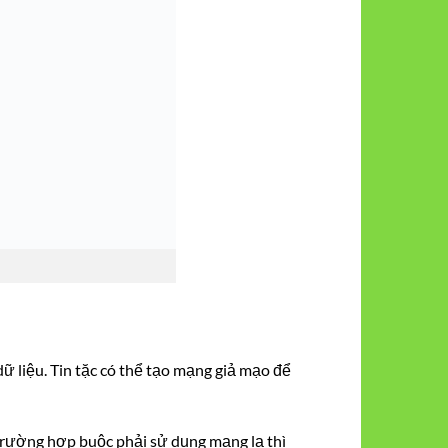
ữ liệu. Tin tặc có thể tạo mạng giả mạo để
trường hợp buộc phải sử dụng mạng lạ thì