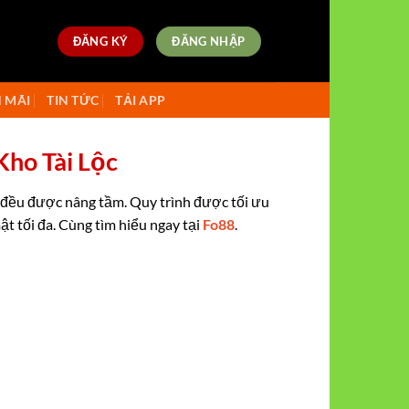
ĐĂNG KÝ
ĐĂNG NHẬP
 MÃI
TIN TỨC
TẢI APP
ho Tài Lộc
c đều được nâng tầm. Quy trình được tối ưu
ật tối đa. Cùng tìm hiểu ngay tại
Fo88
.