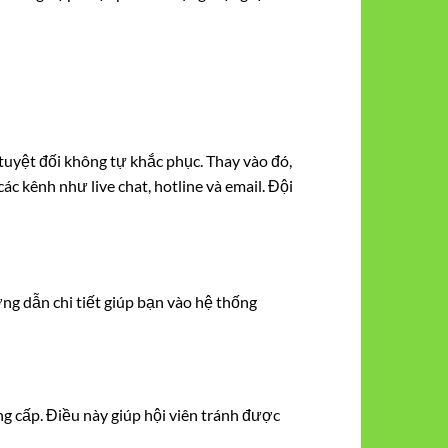
tuyệt đối không tự khắc phục. Thay vào đó,
ác kênh như live chat, hotline và email. Đội
ng dẫn chi tiết giúp bạn vào hệ thống
g cấp. Điều này giúp hội viên tránh được