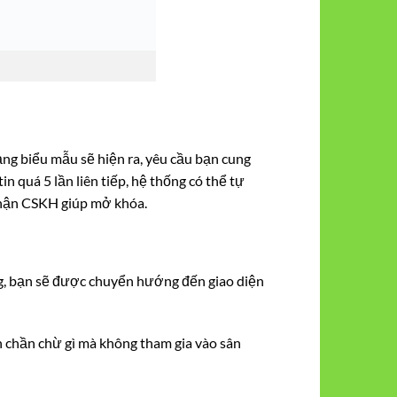
ảng biểu mẫu sẽ hiện ra, yêu cầu bạn cung
n quá 5 lần liên tiếp, hệ thống có thể tự
 phận CSKH giúp mở khóa.
ng, bạn sẽ được chuyển hướng đến giao diện
òn chần chừ gì mà không tham gia vào sân