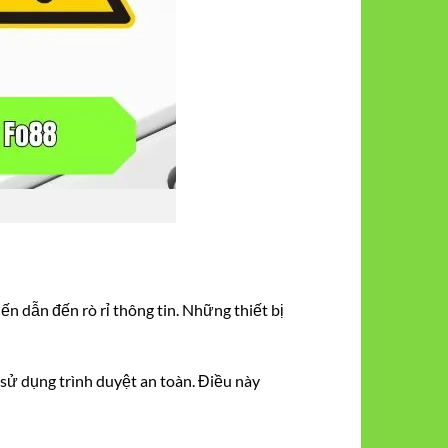
n dẫn đến rò rỉ thông tin. Những thiết bị
sử dụng trình duyệt an toàn. Điều này