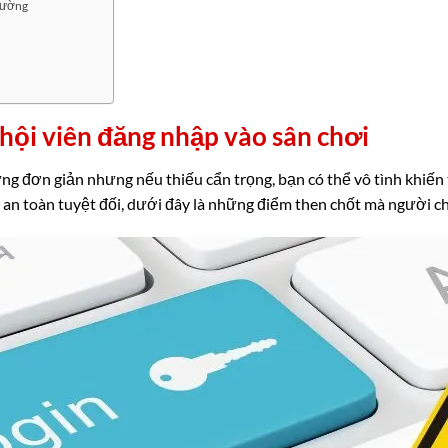
thường
 hội viên đăng nhập vào sân chơi
ng đơn giản nhưng nếu thiếu cẩn trọng, bạn có thể vô tình khiến t
à an toàn tuyệt đối, dưới đây là những điểm then chốt mà người c