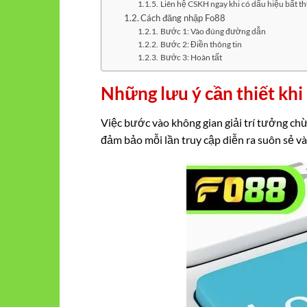
Liên hệ CSKH ngay khi có dấu hiệu bất 
Cách đăng nhập Fo88
Bước 1: Vào đúng đường dẫn
Bước 2: Điền thông tin
Bước 3: Hoàn tất
Những lưu ý cần thiết khi
Việc bước vào không gian giải trí tưởng chừ
đảm bảo mỗi lần truy cập diễn ra suôn sẻ v